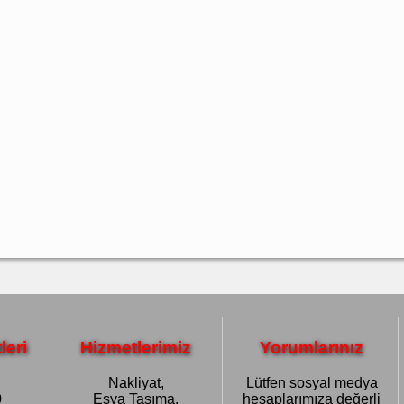
leri
Hizmetlerimiz
Yorumlarınız
Nakliyat,
Lütfen sosyal medya
0
Eşya Taşıma,
hesaplarımıza değerli