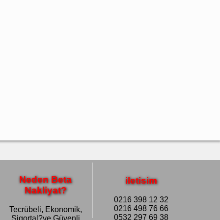
Neden Beta
iletisim
Nakliyat?
0216 398 12 32
0216 498 76 66
Tecrübeli, Ekonomik,
0532 297 69 38
Sigortal?ve Güvenli