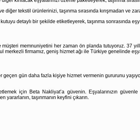
iğer kırılacak eşyalarınızı özenle paketleyerek, taşınma sırası
 ve diğer tekstil ürünlerinizi, taşınma sırasında kırışmadan ve z
kutuyu detaylı bir şekilde etiketleyerek, taşınma sonrasında eşy
e müşteri memnuniyetini her zaman ön planda tutuyoruz. 37 yıll
nbul merkezli firmamız, geniş hizmet ağı ile Türkiye genelinde e
her geçen gün daha fazla kişiye hizmet vermenin gururunu yaşıy
ketlemek için Beta Nakliyat’a güvenin. Eşyalarınızın güvenle
en yararlanın, taşınmanın keyfini çıkarın.