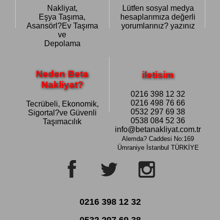
Nakliyat,
Lütfen sosyal medya
Eşya Taşıma,
hesaplarımıza değerli
Asansörl?Ev Taşıma
yorumlarınız? yazınız
ve
Depolama
Neden Beta
iletisim
Nakliyat?
0216 398 12 32
0216 498 76 66
Tecrübeli, Ekonomik,
0532 297 69 38
Sigortal?ve Güvenli
0538 084 52 36
Taşımacılık
info@betanakliyat.com.tr
Alemda? Caddesi No:169
Ümraniye
İstanbul TÜRKİYE
0216 398 12 32
0532 297 69 38