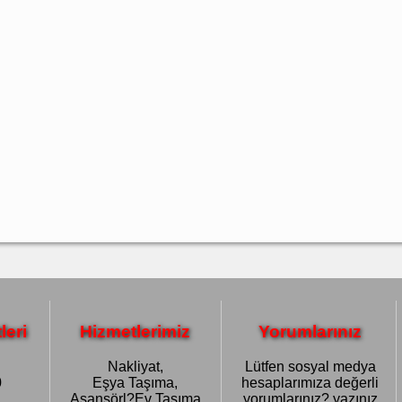
leri
Hizmetlerimiz
Yorumlarınız
Nakliyat,
Lütfen sosyal medya
0
Eşya Taşıma,
hesaplarımıza değerli
Asansörl?Ev Taşıma
yorumlarınız? yazınız