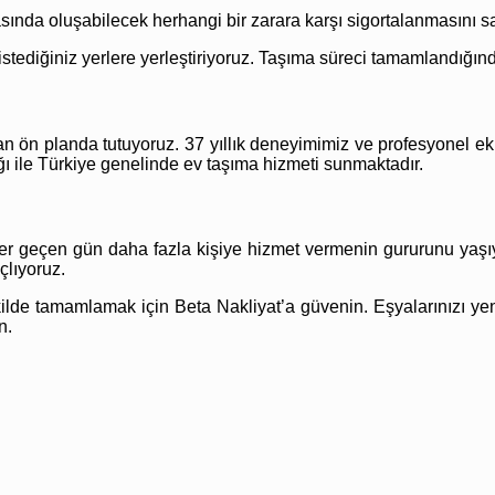
sında oluşabilecek herhangi bir zarara karşı sigortalanmasını sa
 istediğiniz yerlere yerleştiriyoruz. Taşıma süreci tamamlandığı
 ön planda tutuyoruz. 37 yıllık deneyimimiz ve profesyonel eki
ağı ile Türkiye genelinde ev taşıma hizmeti sunmaktadır.
her geçen gün daha fazla kişiye hizmet vermenin gururunu yaş
çlıyoruz.
şekilde tamamlamak için Beta Nakliyat’a güvenin. Eşyalarınızı y
n.