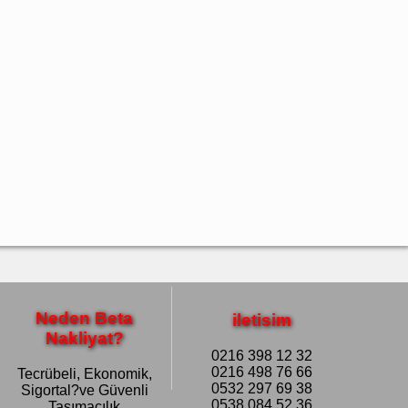
Neden Beta
iletisim
Nakliyat?
0216 398 12 32
0216 498 76 66
Tecrübeli, Ekonomik,
0532 297 69 38
Sigortal?ve Güvenli
0538 084 52 36
Taşımacılık