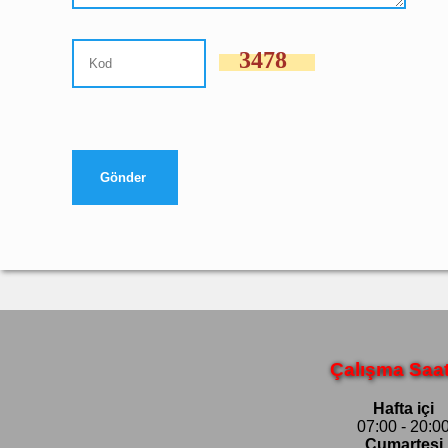
3478
Çalışma Saat
Hafta içi
07:00 - 20:0
Cumartesi