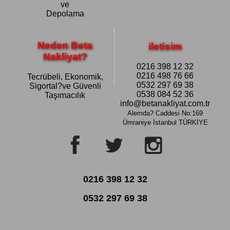
ve
Depolama
Neden Beta
iletisim
Nakliyat?
0216 398 12 32
0216 498 76 66
Tecrübeli, Ekonomik,
0532 297 69 38
Sigortal?ve Güvenli
0538 084 52 36
Taşımacılık
info@betanakliyat.com.tr
Alemda? Caddesi No:169
Ümraniye
İstanbul TÜRKİYE
0216 398 12 32
0532 297 69 38