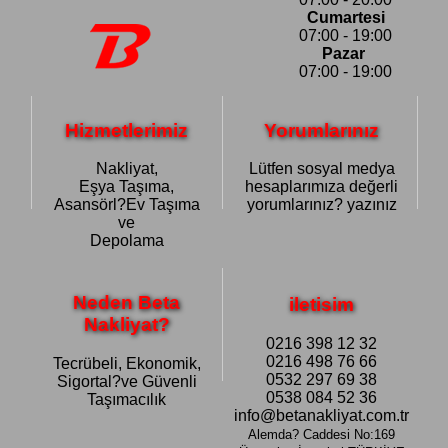
Cumartesi
07:00 - 19:00
Pazar
07:00 - 19:00
Hizmetlerimiz
Yorumlarınız
Nakliyat,
Lütfen sosyal medya
Eşya Taşıma,
hesaplarımıza değerli
Asansörl?Ev Taşıma
yorumlarınız? yazınız
ve
Depolama
Neden Beta
iletisim
Nakliyat?
0216 398 12 32
0216 498 76 66
Tecrübeli, Ekonomik,
0532 297 69 38
Sigortal?ve Güvenli
0538 084 52 36
Taşımacılık
info@betanakliyat.com.tr
Alemda? Caddesi No:169