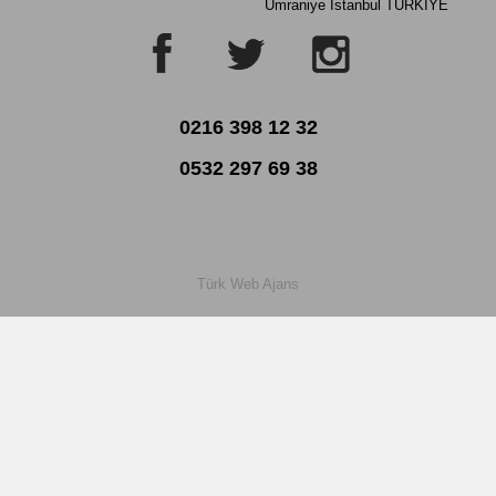
Ümraniye
İstanbul TÜRKİYE
0216 398 12 32
0532 297 69 38
Türk Web Ajans