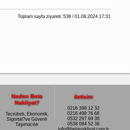
Toplam sayfa ziyareti :538 / 01.06.2024 17:31
Neden Beta
iletisim
Nakliyat?
0216 398 12 32
0216 498 76 66
Tecrübeli, Ekonomik,
0532 297 69 38
Sigortal?ve Güvenli
0538 084 52 36
Taşımacılık
info@betanakliyat.com.tr