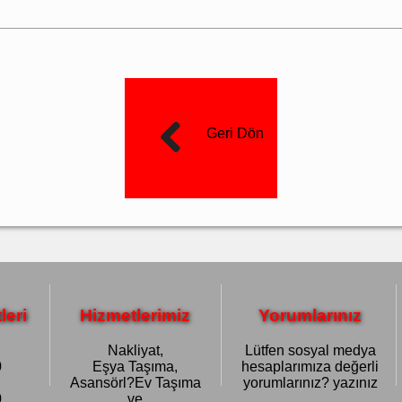
Geri Dön
leri
Hizmetlerimiz
Yorumlarınız
Nakliyat,
Lütfen sosyal medya
0
Eşya Taşıma,
hesaplarımıza değerli
Asansörl?Ev Taşıma
yorumlarınız? yazınız
0
ve