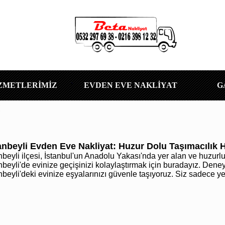
ZMETLERİMİZ
EVDEN EVE NAKLİYAT
G
anbeyli Evden Eve Nakliyat: Huzur Dolu Taşımacılık 
nbeyli ilçesi, İstanbul'un Anadolu Yakası'nda yer alan ve huzurl
nbeyli'de evinize geçişinizi kolaylaştırmak için buradayız. Dene
beyli'deki evinize eşyalarınızı güvenle taşıyoruz. Siz sadece yeni