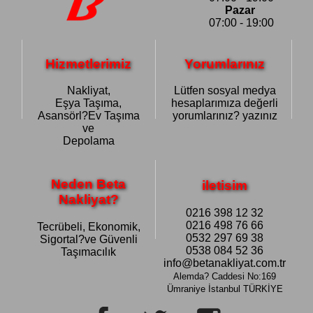
Pazar
07:00 - 19:00
Hizmetlerimiz
Yorumlarınız
Nakliyat,
Lütfen sosyal medya
Eşya Taşıma,
hesaplarımıza değerli
Asansörl?Ev Taşıma
yorumlarınız? yazınız
ve
Depolama
Neden Beta
iletisim
Nakliyat?
0216 398 12 32
0216 498 76 66
Tecrübeli, Ekonomik,
0532 297 69 38
Sigortal?ve Güvenli
0538 084 52 36
Taşımacılık
info@betanakliyat.com.tr
Alemda? Caddesi No:169
Ümraniye
İstanbul TÜRKİYE