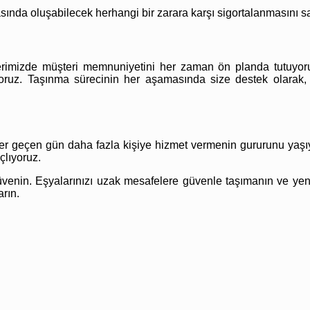
sında oluşabilecek herhangi bir zarara karşı sigortalanmasını sa
tlerimizde müşteri memnuniyetini her zaman ön planda tutuyoru
iyoruz. Taşınma sürecinin her aşamasında size destek olarak,
her geçen gün daha fazla kişiye hizmet vermenin gururunu yaş
çlıyoruz.
güvenin. Eşyalarınızı uzak mesafelere güvenle taşımanın ve yen
arın.