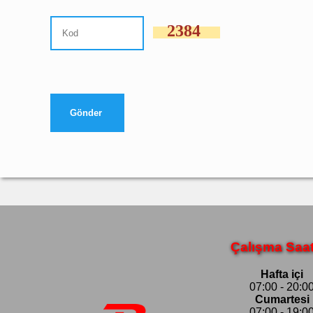
2384
Çalışma Saat
Hafta içi
07:00 - 20:0
Cumartesi
07:00 - 19:0