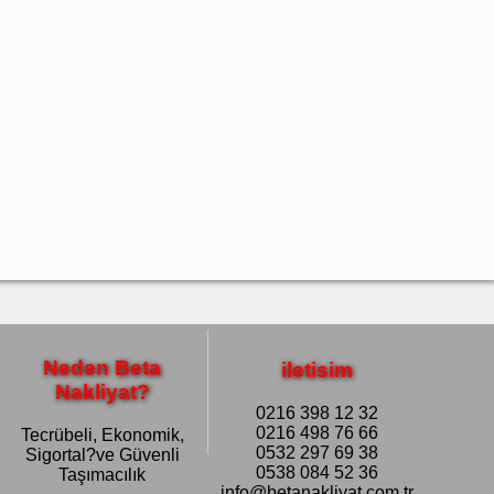
Neden Beta
iletisim
Nakliyat?
0216 398 12 32
0216 498 76 66
Tecrübeli, Ekonomik,
0532 297 69 38
Sigortal?ve Güvenli
0538 084 52 36
Taşımacılık
info@betanakliyat.com.tr