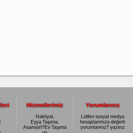
leri
Hizmetlerimiz
Yorumlarınız
Nakliyat,
Lütfen sosyal medya
0
Eşya Taşıma,
hesaplarımıza değerli
Asansörl?Ev Taşıma
yorumlarınız? yazınız
0
ve